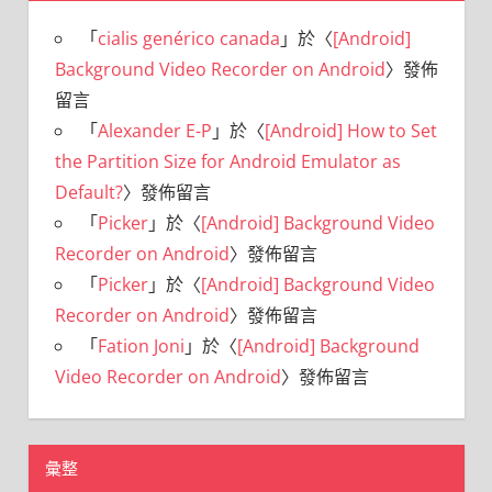
「
cialis genérico canada
」於〈
[Android]
Background Video Recorder on Android
〉發佈
留言
「
Alexander E-P
」於〈
[Android] How to Set
the Partition Size for Android Emulator as
Default?
〉發佈留言
「
Picker
」於〈
[Android] Background Video
Recorder on Android
〉發佈留言
「
Picker
」於〈
[Android] Background Video
Recorder on Android
〉發佈留言
「
Fation Joni
」於〈
[Android] Background
Video Recorder on Android
〉發佈留言
彙整