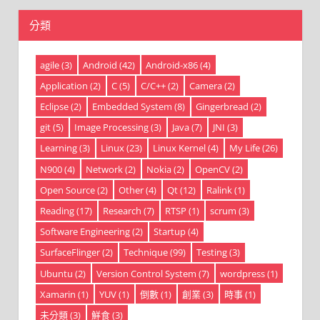
分類
agile
(3)
Android
(42)
Android-x86
(4)
Application
(2)
C
(5)
C/C++
(2)
Camera
(2)
Eclipse
(2)
Embedded System
(8)
Gingerbread
(2)
git
(5)
Image Processing
(3)
Java
(7)
JNI
(3)
Learning
(3)
Linux
(23)
Linux Kernel
(4)
My Life
(26)
N900
(4)
Network
(2)
Nokia
(2)
OpenCV
(2)
Open Source
(2)
Other
(4)
Qt
(12)
Ralink
(1)
Reading
(17)
Research
(7)
RTSP
(1)
scrum
(3)
Software Engineering
(2)
Startup
(4)
SurfaceFlinger
(2)
Technique
(99)
Testing
(3)
Ubuntu
(2)
Version Control System
(7)
wordpress
(1)
Xamarin
(1)
YUV
(1)
倒數
(1)
創業
(3)
時事
(1)
未分類
(3)
鮮食
(3)