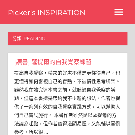
Skip
Picker's INSPIRATION
to
MENU
content
difference
分類:
READING
[讀書] 薩提爾的自我覺察練習
提高自我覺察，帶來的好處不僅是更懂得自己，也
更懂得如何審視自己的盲點，不被慣性思考綁架。
雖然我在讀完這本書之前，就聽過自我覺察的議
題，但這本書還是帶給我不少新的想法，作者也提
供了一系列有效的自我覺察實踐方式，可以幫助人
們自己嘗試施行。 本書作者雖然是以薩提爾的方
法論為起點，但作者寫得淺顯易懂，又能輔以實例
參考，所以很
…