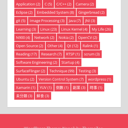
Application
(2)
C
(5)
C/C++
(2)
Camera
(2)
Eclipse
(2)
Embedded System
(8)
Gingerbread
(2)
git
(5)
Image Processing
(3)
Java
(7)
JNI
(3)
Learning
(3)
Linux
(23)
Linux Kernel
(4)
My Life
(26)
N900
(4)
Network
(2)
Nokia
(2)
OpenCV
(2)
Open Source
(2)
Other
(4)
Qt
(12)
Ralink
(1)
Reading
(17)
Research
(7)
RTSP
(1)
scrum
(3)
Software Engineering
(2)
Startup
(4)
SurfaceFlinger
(2)
Technique
(99)
Testing
(3)
Ubuntu
(2)
Version Control System
(7)
wordpress
(1)
Xamarin
(1)
YUV
(1)
倒數
(1)
創業
(3)
時事
(1)
未分類
(3)
鮮食
(3)