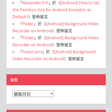
「
Alexander E-P
」於〈
[Android] How to Set
the Partition Size for Android Emulator as
Default?
〉發佈留言
「
Picker
」於〈
[Android] Background Video
Recorder on Android
〉發佈留言
「
Picker
」於〈
[Android] Background Video
Recorder on Android
〉發佈留言
「
Fation Joni
」於〈
[Android] Background
Video Recorder on Android
〉發佈留言
彙整
彙
整