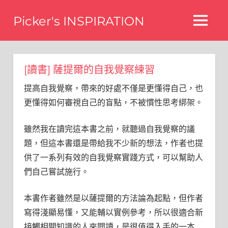
Skip
Picker's INSPIRATION
to
MENU
content
difference
[讀書] 薩提爾的自我覺察練習
提高自我覺察，帶來的好處不僅是更懂得自己，也
更懂得如何審視自己的盲點，不被慣性思考綁架。
雖然我在讀完這本書之前，就聽過自我覺察的議
題，但這本書還是帶給我不少新的想法，作者也提
供了一系列有效的自我覺察實踐方式，可以幫助人
們自己嘗試施行。
本書作者雖然是以薩提爾的方法論為起點，但作者
寫得淺顯易懂，又能輔以實例參考，所以很適合新
接觸相關知識的人來閱讀，是很值得入手的一本