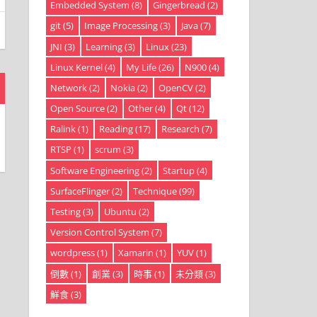
Embedded System
(8)
Gingerbread
(2)
git
(5)
Image Processing
(3)
Java
(7)
JNI
(3)
Learning
(3)
Linux
(23)
Linux Kernel
(4)
My Life
(26)
N900
(4)
Network
(2)
Nokia
(2)
OpenCV
(2)
Open Source
(2)
Other
(4)
Qt
(12)
Ralink
(1)
Reading
(17)
Research
(7)
RTSP
(1)
scrum
(3)
Software Engineering
(2)
Startup
(4)
SurfaceFlinger
(2)
Technique
(99)
Testing
(3)
Ubuntu
(2)
Version Control System
(7)
wordpress
(1)
Xamarin
(1)
YUV
(1)
倒數
(1)
創業
(3)
時事
(1)
未分類
(3)
鮮食
(3)