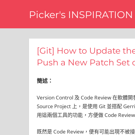
Skip
Picker's INSPIRATION
to
content
difference
[Git] How to Update th
Push a New Patch Set o
簡述：
Version Control 及 Code Revie
Source Project 上，是使用 Git 並搭配
用這兩個工具的功能，方便做 Code Revie
既然是 Code Review，便有可能出現不