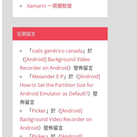
Xamarin 一周體驗營
近期留言
「
cialis genérico canada
」於
〈
[Android] Background Video
Recorder on Android
〉發佈留言
「
Alexander E-P
」於〈
[Android]
How to Set the Partition Size for
Android Emulator as Default?
〉發
佈留言
「
Picker
」於〈
[Android]
Background Video Recorder on
Android
〉發佈留言
「
Picker
」於〈
[Android]