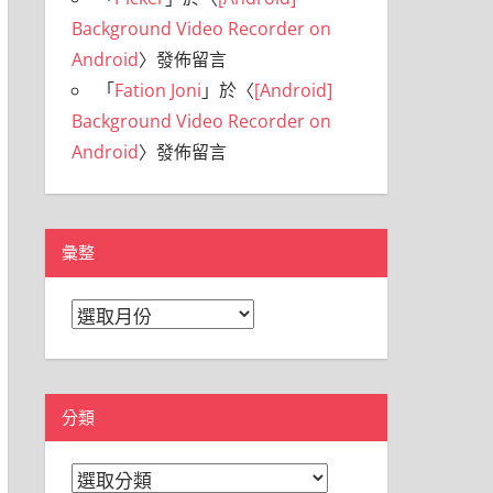
Background Video Recorder on
Android
〉發佈留言
「
Fation Joni
」於〈
[Android]
Background Video Recorder on
Android
〉發佈留言
彙整
彙
整
分類
分