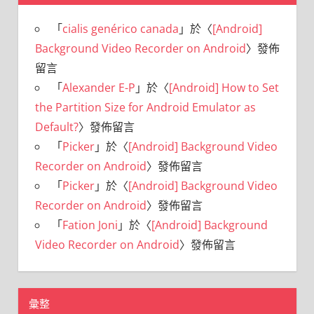
「
cialis genérico canada
」於〈
[Android]
Background Video Recorder on Android
〉發佈
留言
「
Alexander E-P
」於〈
[Android] How to Set
the Partition Size for Android Emulator as
Default?
〉發佈留言
「
Picker
」於〈
[Android] Background Video
Recorder on Android
〉發佈留言
「
Picker
」於〈
[Android] Background Video
Recorder on Android
〉發佈留言
「
Fation Joni
」於〈
[Android] Background
Video Recorder on Android
〉發佈留言
彙整