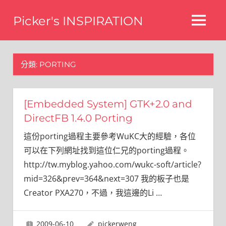
Skip
Picker's INSPIRATION
to
MENU
content
difference
分類:
PORTING
[Embedded System] GTK+2.0 and
DirectFB 1.4.0 Porting
這份porting過程主要參考WuKC大的經驗，各位
可以在下列網址找到這位仁兄的porting過程。
http://tw.myblog.yahoo.com/wukc-soft/article?
mid=326&prev=364&next=307 我的板子也是
Creator PXA270，不過，我這邊的Li
…
2009-06-10
pickerweng