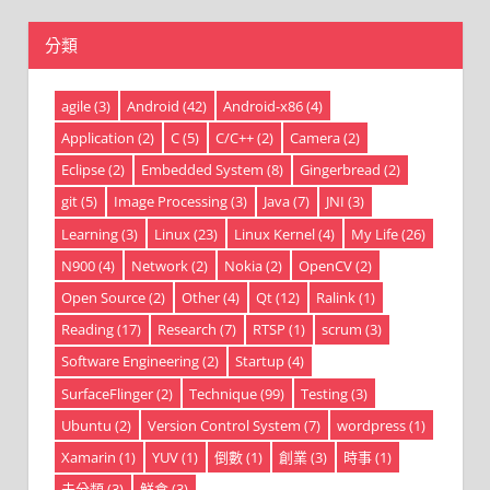
分類
agile
(3)
Android
(42)
Android-x86
(4)
Application
(2)
C
(5)
C/C++
(2)
Camera
(2)
Eclipse
(2)
Embedded System
(8)
Gingerbread
(2)
git
(5)
Image Processing
(3)
Java
(7)
JNI
(3)
Learning
(3)
Linux
(23)
Linux Kernel
(4)
My Life
(26)
N900
(4)
Network
(2)
Nokia
(2)
OpenCV
(2)
Open Source
(2)
Other
(4)
Qt
(12)
Ralink
(1)
Reading
(17)
Research
(7)
RTSP
(1)
scrum
(3)
Software Engineering
(2)
Startup
(4)
SurfaceFlinger
(2)
Technique
(99)
Testing
(3)
Ubuntu
(2)
Version Control System
(7)
wordpress
(1)
Xamarin
(1)
YUV
(1)
倒數
(1)
創業
(3)
時事
(1)
未分類
(3)
鮮食
(3)