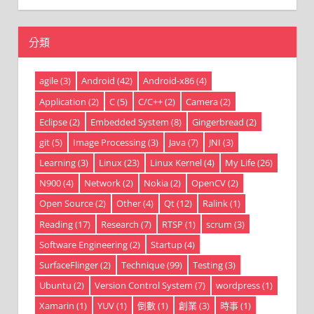
分類
agile
(3)
Android
(42)
Android-x86
(4)
Application
(2)
C
(5)
C/C++
(2)
Camera
(2)
Eclipse
(2)
Embedded System
(8)
Gingerbread
(2)
git
(5)
Image Processing
(3)
Java
(7)
JNI
(3)
Learning
(3)
Linux
(23)
Linux Kernel
(4)
My Life
(26)
N900
(4)
Network
(2)
Nokia
(2)
OpenCV
(2)
Open Source
(2)
Other
(4)
Qt
(12)
Ralink
(1)
Reading
(17)
Research
(7)
RTSP
(1)
scrum
(3)
Software Engineering
(2)
Startup
(4)
SurfaceFlinger
(2)
Technique
(99)
Testing
(3)
Ubuntu
(2)
Version Control System
(7)
wordpress
(1)
Xamarin
(1)
YUV
(1)
倒數
(1)
創業
(3)
時事
(1)