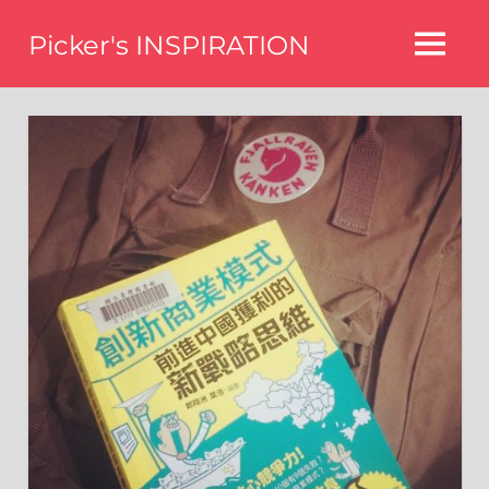
Skip
Picker's INSPIRATION
to
MENU
content
difference