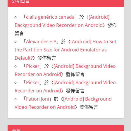
近期留言
「
cialis genérico canada
」於〈
[Android]
Background Video Recorder on Android
〉發佈
留言
「
Alexander E-P
」於〈
[Android] How to Set
the Partition Size for Android Emulator as
Default?
〉發佈留言
「
Picker
」於〈
[Android] Background Video
Recorder on Android
〉發佈留言
「
Picker
」於〈
[Android] Background Video
Recorder on Android
〉發佈留言
「
Fation Joni
」於〈
[Android] Background
Video Recorder on Android
〉發佈留言