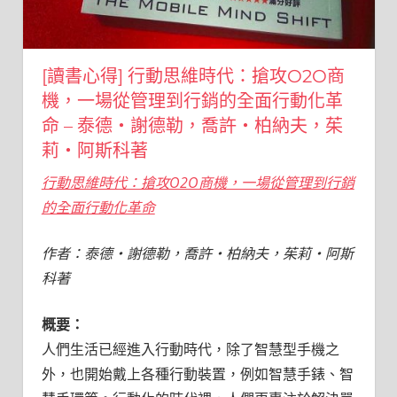
[讀書心得] 行動思維時代：搶攻O2O商
機，一場從管理到行銷的全面行動化革
命 – 泰德・謝德勒，喬許・柏納夫，茱
莉・阿斯科著
行動思維時代：搶攻O2O商機，一場從管理到行銷
的全面行動化革命
作者：泰德・謝德勒，喬許・柏納夫，茱莉・阿斯
科著
概要：
人們生活已經進入行動時代，除了智慧型手機之
外，也開始戴上各種行動裝置，例如智慧手錶、智