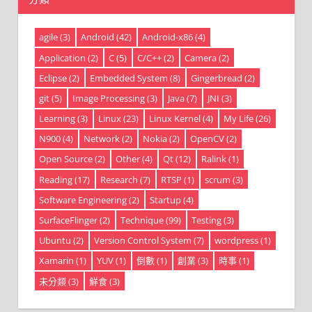
agile
(3)
Android
(42)
Android-x86
(4)
Application
(2)
C
(5)
C/C++
(2)
Camera
(2)
Eclipse
(2)
Embedded System
(8)
Gingerbread
(2)
git
(5)
Image Processing
(3)
Java
(7)
JNI
(3)
Learning
(3)
Linux
(23)
Linux Kernel
(4)
My Life
(26)
N900
(4)
Network
(2)
Nokia
(2)
OpenCV
(2)
Open Source
(2)
Other
(4)
Qt
(12)
Ralink
(1)
Reading
(17)
Research
(7)
RTSP
(1)
scrum
(3)
Software Engineering
(2)
Startup
(4)
SurfaceFlinger
(2)
Technique
(99)
Testing
(3)
Ubuntu
(2)
Version Control System
(7)
wordpress
(1)
Xamarin
(1)
YUV
(1)
倒數
(1)
創業
(3)
時事
(1)
未分類
(3)
鮮食
(3)