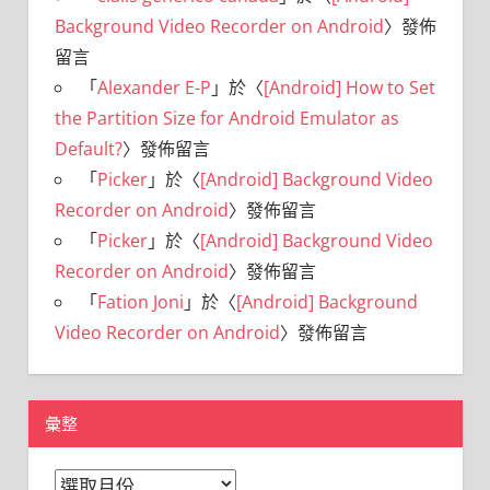
Background Video Recorder on Android
〉發佈
留言
「
Alexander E-P
」於〈
[Android] How to Set
the Partition Size for Android Emulator as
Default?
〉發佈留言
「
Picker
」於〈
[Android] Background Video
Recorder on Android
〉發佈留言
「
Picker
」於〈
[Android] Background Video
Recorder on Android
〉發佈留言
「
Fation Joni
」於〈
[Android] Background
Video Recorder on Android
〉發佈留言
彙整
彙