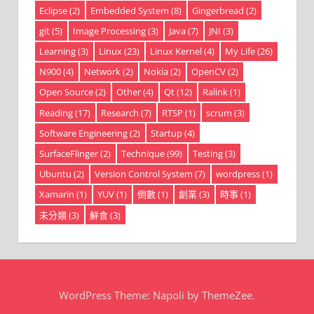
Eclipse
(2)
Embedded System
(8)
Gingerbread
(2)
git
(5)
Image Processing
(3)
Java
(7)
JNI
(3)
Learning
(3)
Linux
(23)
Linux Kernel
(4)
My Life
(26)
N900
(4)
Network
(2)
Nokia
(2)
OpenCV
(2)
Open Source
(2)
Other
(4)
Qt
(12)
Ralink
(1)
Reading
(17)
Research
(7)
RTSP
(1)
scrum
(3)
Software Engineering
(2)
Startup
(4)
SurfaceFlinger
(2)
Technique
(99)
Testing
(3)
Ubuntu
(2)
Version Control System
(7)
wordpress
(1)
Xamarin
(1)
YUV
(1)
倒數
(1)
創業
(3)
時事
(1)
未分類
(3)
鮮食
(3)
WordPress Theme: Napoli by ThemeZee.