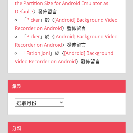
the Partition Size for Android Emulator as
Default?
〉發佈留言
「
Picker
」於〈
[Android] Background Video
Recorder on Android
〉發佈留言
「
Picker
」於〈
[Android] Background Video
Recorder on Android
〉發佈留言
「
Fation Joni
」於〈
[Android] Background
Video Recorder on Android
〉發佈留言
彙整
彙
整
分類