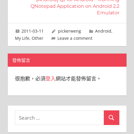
覽
QNotepad Application on Android 2.2
Emulator
2011-03-11
pickerweng
Android
,
My Life
,
Other
Leave a comment
發佈留言
很抱歉，必須
登入
網站才能發佈留言。
Search
Search
for: