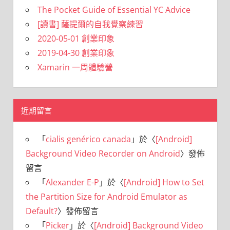
The Pocket Guide of Essential YC Advice
[讀書] 薩提爾的自我覺察練習
2020-05-01 創業印象
2019-04-30 創業印象
Xamarin 一周體驗營
近期留言
「
cialis genérico canada
」於〈
[Android]
Background Video Recorder on Android
〉發佈
留言
「
Alexander E-P
」於〈
[Android] How to Set
the Partition Size for Android Emulator as
Default?
〉發佈留言
「
Picker
」於〈
[Android] Background Video