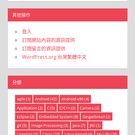
其他操作
登入
訂閱網站內容的資訊提供
訂閱留言的資訊提供
WordPress.org 台灣繁體中文
分類
agile
(3)
Android
(42)
Android-x86
(4)
Application
(2)
C
(5)
C/C++
(2)
Camera
(2)
Eclipse
(2)
Embedded System
(8)
Gingerbread
(2)
git
(5)
Image Processing
(3)
Java
(7)
JNI
(3)
Learning
(3)
Linux
(23)
Linux Kernel
(4)
My Life
(26)