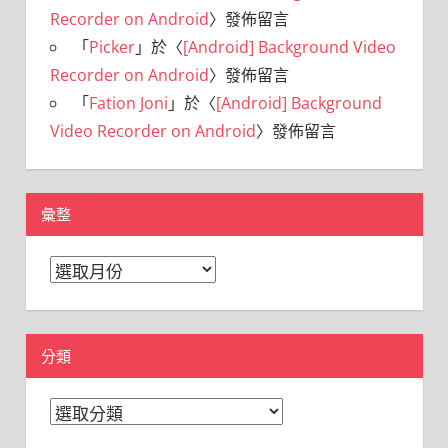
Recorder on Android
〉發佈留言
「
Picker
」於〈
[Android] Background Video
Recorder on Android
〉發佈留言
「
Fation Joni
」於〈
[Android] Background
Video Recorder on Android
〉發佈留言
彙整
彙
整
分類
分
類