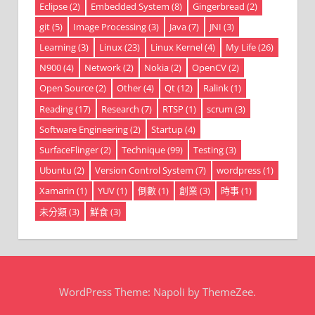
Eclipse
(2)
Embedded System
(8)
Gingerbread
(2)
git
(5)
Image Processing
(3)
Java
(7)
JNI
(3)
Learning
(3)
Linux
(23)
Linux Kernel
(4)
My Life
(26)
N900
(4)
Network
(2)
Nokia
(2)
OpenCV
(2)
Open Source
(2)
Other
(4)
Qt
(12)
Ralink
(1)
Reading
(17)
Research
(7)
RTSP
(1)
scrum
(3)
Software Engineering
(2)
Startup
(4)
SurfaceFlinger
(2)
Technique
(99)
Testing
(3)
Ubuntu
(2)
Version Control System
(7)
wordpress
(1)
Xamarin
(1)
YUV
(1)
倒數
(1)
創業
(3)
時事
(1)
未分類
(3)
鮮食
(3)
WordPress Theme: Napoli by ThemeZee.