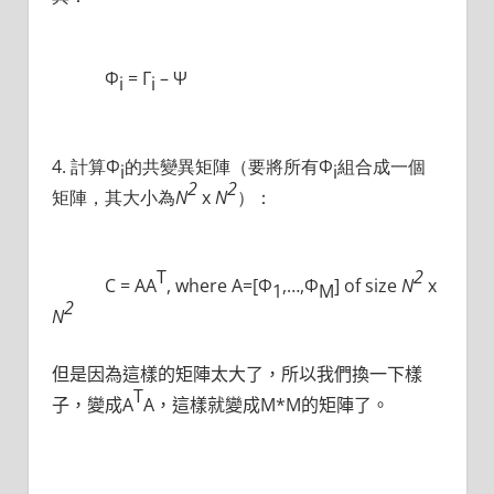
Φ
= Γ
– Ψ
i
i
4. 計算Φ
的共變異矩陣（要將所有Φ
組合成一個
i
i
2
2
矩陣，其大小為
N
x
N
）：
T
2
C = AA
, where A=[Φ
,…,Φ
] of size
N
x
1
M
2
N
但是因為這樣的矩陣太大了，所以我們換一下樣
T
子，變成A
A，這樣就變成M*M的矩陣了。