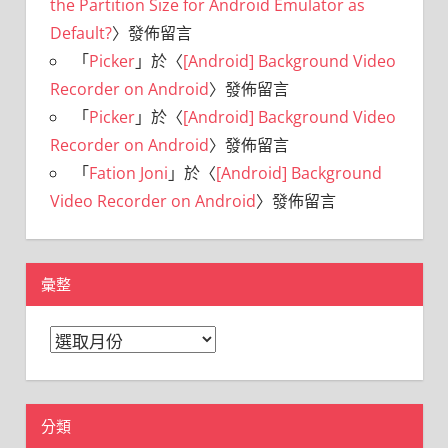
the Partition Size for Android Emulator as
Default?
〉發佈留言
「
Picker
」於〈
[Android] Background Video
Recorder on Android
〉發佈留言
「
Picker
」於〈
[Android] Background Video
Recorder on Android
〉發佈留言
「
Fation Joni
」於〈
[Android] Background
Video Recorder on Android
〉發佈留言
彙整
彙
整
分類