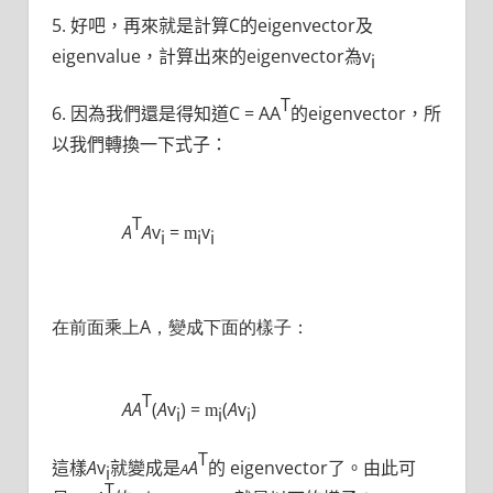
5. 好吧，再來就是計算C的eigenvector及
eigenvalue，計算出來的eigenvector為
v
i
T
6. 因為我們還是得知道C = AA
的eigenvector，所
以我們轉換一下式子：
T
A
A
v
=
v
m
i
i
i
在前面乘上A，變成下面的樣子：
T
A
A
(
A
v
) =
(
A
v
)
m
i
i
i
T
這樣
A
v
就變成是
A
的 eigenvector了。由此可
A
i
T