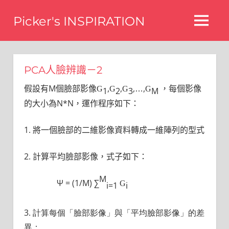
Skip
Picker's INSPIRATION
to
MENU
content
difference
PCA人臉辨識－2
假設有M個臉部影像
,
,
,
,
，每個影像
G
G
G
…
G
2
1
3
M
的大小為N*N，運作程序如下：
1. 將一個臉部的二維影像資料轉成一維陣列的型式
2. 計算平均臉部影像，式子如下：
M
Ψ = (1/M) ∑
G
i=1
i
3. 計算每個「臉部影像」與「平均臉部影像」的差
異：