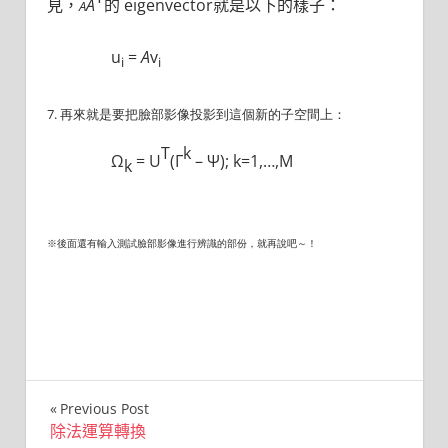
見，
A
的 eigenvector就是以下的樣子：
A
u
=
A
v
i
i
7. 再來就是要把臉部影像投影到這個新的子空間上：
T
k
Ω
= U
(Γ
– Ψ); k=1,…,M
k
※後面還有輸入測試臉部影像進行辨識的部份，就再說吧～！
文
Previous Post
除法運算轉換